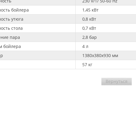
щность
230 V/1/ 50
ость бойлера
1,45 кВт
ость утюга
0,8 кВт
ость стола
0,7 кВт
ение пара
2,8 бар
м бойлера
4 л
ер
1380х380х930 мм
57 кг
Вернуться