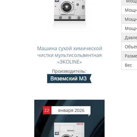
Мо
Мощн
Мощн
Мощн
Давл
Объё
Машина сухой химической
чистки мультисольвентная
Разм
«ЭКОLINE»
Вес
Производитель:
22
января 2026