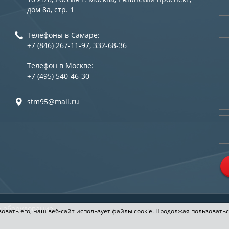
дом 8а, стр. 1
Телефоны в Самаре:
+7 (846) 267-11-97, 332-68-36
Телефон в Москве:
+7 (495) 540-46-30
stm95@mail.ru
е оборудование
овать его, наш веб-сайт использует файлы cookie. Продолжая пользоватьс