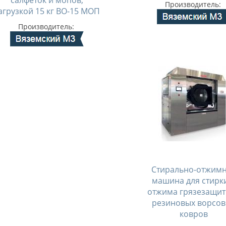
салфеток и мопов,
Производитель:
агрузкой 15 кг ВО-15 МОП
Производитель:
Стирально-отжим
машина для стирк
отжима грязезащи
резиновых ворсо
ковров