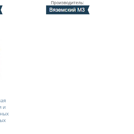
Производитель:
ная
и и
тных
вых