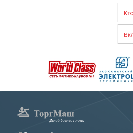
Кт
Вк