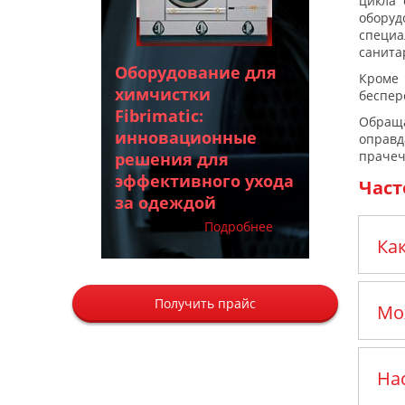
цикла 
обору
специа
санита
Оборудование для
Кроме
химчистки
беспер
Fibrimatic:
Обращ
инновационные
оправд
прачеч
решения для
эффективного ухода
Част
за одеждой
Подробнее
Ка
Получить прайс
Мо
На