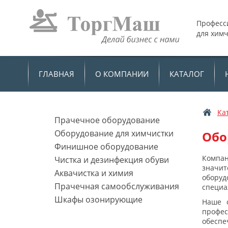
Професс
для хим
ГЛАВНАЯ
О КОМПАНИИ
КАТАЛОГ
Ка
Прачечное оборудование
Оборудование для химчистки
Обо
Финишное оборудование
Компа
Чистка и дезинфекция обуви
значит
Аквачистка и химия
оборуд
Прачечная самообслуживания
специа
Шкафы озонирующие
Наше о
профе
обеспе