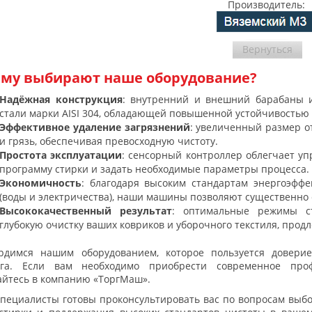
Производитель:
Вернуться
му выбирают наше оборудование?
Надёжная конструкция
: внутренний и внешний барабаны 
стали марки AISI 304, обладающей повышенной устойчивостью 
Эффективное удаление загрязнений
: увеличенный размер о
и грязь, обеспечивая превосходную чистоту.
Простота эксплуатации
: сенсорный контроллер облегчает у
программу стирки и задать необходимые параметры процесса.
Экономичность
: благодаря высоким стандартам энергоэфф
(воды и электричества), наши машины позволяют существенно
Высококачественный результат
: оптимальные режимы с
глубокую очистку ваших ковриков и уборочного текстиля, прод
рдимся нашим оборудованием, которое пользуется довери
нга. Если вам необходимо приобрести современное про
йтесь в компанию «ТоргМаш».
пециалисты готовы проконсультировать вас по вопросам выбо