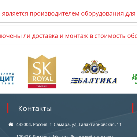
о является производителем оборудования для
лючены ли доставка и монтаж в стоимость об
Контакты
443004, Россия, г. Самара, ул. Галактионовская, 11
109428, Россия г. Москва, Рязанский проспект,