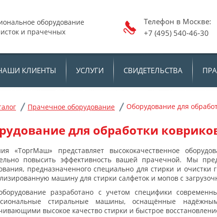
Телефон в Москв
иональное оборудование
чисток и прачечных
+7 (495) 540-46-30
НАШИ КЛИЕНТЫ
УСЛУГИ
СВИДЕТЕЛЬСТВА
ПР
Оборудование для обрабо
талог
Прачечное оборудование
рудование для обработки коврико
ния «ТоргМаш» представляет высококачественное
оборудо
ельно повысить эффективность вашей прачечной. Мы пред
ования, предназначенного специально для стирки и очистки 
лизированную машину для стирки салфеток и мопов с загрузочн
борудование разработано с учетом специфики современны
ссиональные стиральные машины, оснащённые надёжным
чивающими высокое качество стирки и быстрое восстановление