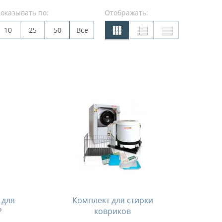
оказывать по:
Отображать:
10
25
50
Все
 для
Комплект для стирки
Р
ковриков