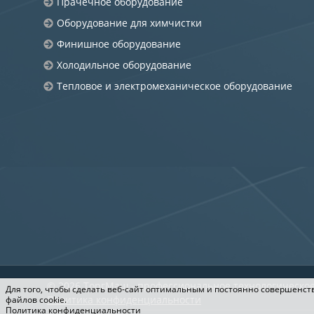
Прачечное оборудование
Оборудование для химчистки
Финишное оборудование
Холодильное оборудование
Тепловое и электромеханическое оборудование
© 2026
ТоргМаш
- профессиональное технологическо
Для того, чтобы сделать веб-сайт оптимальным и постоянно совершенств
Политика конфиденциальности
файлов cookie.
Политика конфиденциальности