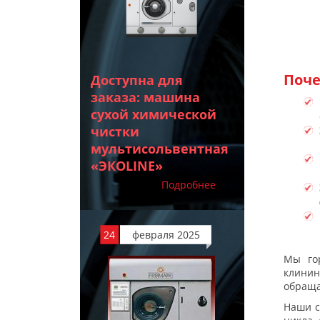
Поче
Доступна для
заказа: машина
сухой химической
чистки
мультисольвентная
«ЭКОLINE»
Подробнее
24
февраля 2025
Мы го
клини
обраща
Наши с