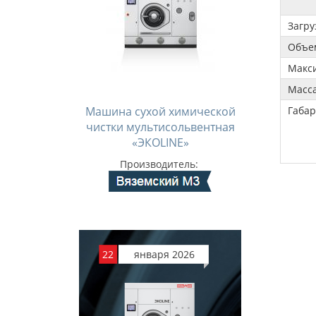
Загру
Объем
Макси
Масса
Машина сухой химической
Габа
чистки мультисольвентная
«ЭКОLINE»
Производитель:
22
января 2026